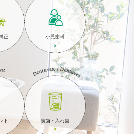
矯正
小児歯科
ント
義歯・入れ歯