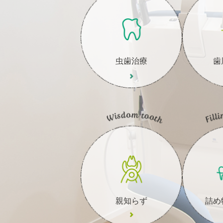
虫歯治療
歯
親知らず
詰め